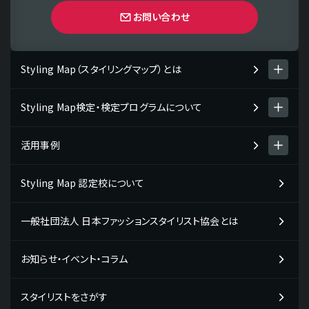
お問い合わせ
Styling Map（スタイリングマップ）とは
Styling Map検定・検定プログラムについて
Styling Map（スタイリングマップ）とは
スタイリング診断 men's item
活用事例
Styling Map検定・検定プログラム
スタイリング診断 women's item
検定プログラムについて
Styling Map 認定校について
Styling Map活用事例一覧
テストチェック・コミュニケーションタイプ
検定プログラム・検定料について
企業の活用事例
一般社団法人 日本ファッションスタイリスト協会とは
検定の受検申し込み・受検の流れ
販売・接客スタッフの方向け
教材販売について
お知らせ・イベント・コラム
学校の活用事例
専門学校の先生の方向け
スタイリストをさがす