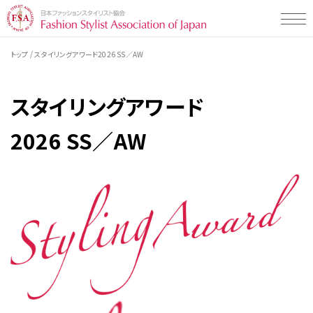
/
トップ
スタイリングアワード2026 SS／AW
Styling Map（スタイリングマップ）とは
Styling Map（スタイリングマップ）とは
スタイリングアワード
Styling Map検定・検定プログラムについて
スタイリング診断 men's item
Styling Map検定・検定プログラム
2026 SS／AW
スタイリング診断 women's item
Styling Map活用事例一覧
検定プログラムについて
テストチェック・コミュニケーションタイプ
検定プログラム・検定料について
企業の活用事例
Styling Map 認定校について
検定の受検申し込み・受検の流れ
販売・接客スタッフの方向け
教材販売について
一般社団法人 日本ファッションスタイリスト協会とは
学校の活用事例
専門学校の先生の方向け
お知らせ・イベント・コラム
学生の方向け