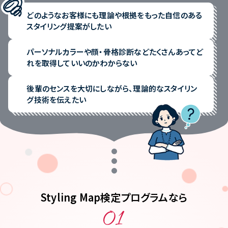
Stylistをさがす
どのようなお客様にも理論や根拠をもった自信のある
現役プロフェッショナルの活用事例
スタイリング提案がしたい
パーソナルスタイリストの方向け
過去のスタイリングマップコーデ
美容院・サロンのオーナー・店長の方向け
パーソナルカラーや顔・骨格診断などたくさんあってど
マンガでわかるスタイリングマップ
れを取得していいのかわからない
Styling Mapフリー素材
プライバシーポリシー
後輩のセンスを大切にしながら、理論的なスタイリン
グ技術を伝えたい
グループ会社
お問い合わせ
Styling Map検定プログラムなら
03-5464-0810
Tel:
03-5464-0790
Fax: