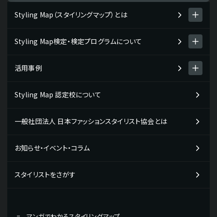
Styling Map（スタイリングマップ）とは
Styling Map検定・検定プログラムについて
Styling Map（スタイリングマップ）とは
スタイリング診断 men's item
活用事例
Styling Map検定・検定プログラム
スタイリング診断 women's item
検定プログラムについて
Styling Map 認定校について
Styling Map活用事例一覧
テストチェック・コミュニケーションタイプ
検定プログラム・検定料について
企業の活用事例
一般社団法人 日本ファッションスタイリスト協会とは
検定の受検申し込み・受検の流れ
販売・接客スタッフの方向け
教材販売について
お知らせ・イベント・コラム
学校の活用事例
専門学校の先生の方向け
スタイリストをさがす
学生の方向け
現役プロフェッショナルの活用事例
マンガでわかるスタイリングマップ