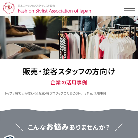
Styling Map（スタイリングマップ）とは
Styling Map（スタイリングマップ）とは
Styling Map検定・検定プログラムについて
スタイリング診断 men's item
Styling Map検定・検定プログラム
スタイリング診断 women's item
Styling Map活用事例一覧
検定プログラムについて
販売・接客スタッフの方向け
テストチェック・コミュニケーションタイプ
検定プログラム・検定料について
企業の活用事例
企業の活用事例
Styling Map 認定校について
検定の受検申し込み・受検の流れ
販売・接客スタッフの方向け
/
トップ
接客力が変わる！販売・接客スタッフのためのStyling Map活用事例
教材販売について
一般社団法人 日本ファッションスタイリスト協会とは
学校の活用事例
専門学校の先生の方向け
お知らせ・イベント・コラム
お悩み
こんな
ありませんか？
学生の方向け