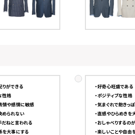
配りができる
・好奇心旺盛である
な性格
・ポジティブな性格
表情や感情に敏感
・気まぐれで飽きっ
決められない
・直感やひらめきを
手だねと言われる
・おしゃべりするの
係を大事にする
・楽しいことや自由