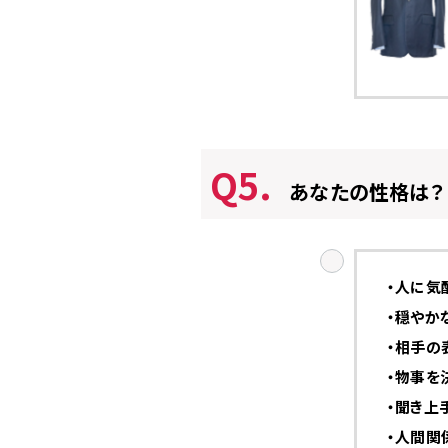
Q5.
あなたの性格は？
・人に気
・穏やか
・相手の
・物事を
・聞き上
・人間関