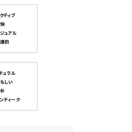
クティブ
爽快
ジュアル
健康的
チュラル
頼もしい
素朴
ンティーク