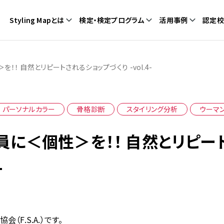
Styling Mapとは
検定・検定プログラム
活用事例
認定校
！！ 自然とリピートされるショップづくり -vol.4-
パーソナルカラー
骨格診断
スタイリング分析
ウーマ
員に＜個性＞を！！ 自然とリピー
-
（F.S.A.）です。