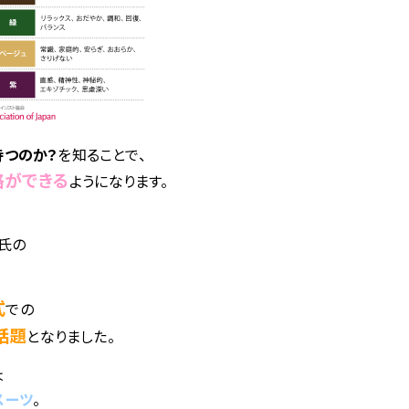
持つのか？
を知ることで、
略ができる
ようになります。
プ氏の
式
での
話題
となりました。
は
スーツ
。