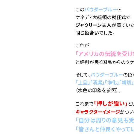
この
パウダーブルー
…
ケネディ大統領の就任式で
ジャクリーン夫人
が着てい
同じ色合い
でした。
これが
「アメリカの伝統を受け
と評判が良く国民からのウケ
そして、
パウダーブルー
の色
「上品」「清潔」「浄化」「親切
（水色の印象を参照）。
「押しが強い」
これまで
と
キャラクターイメージ
がつい
「自分は周りの意見も受
「皆さんと仲良くやって