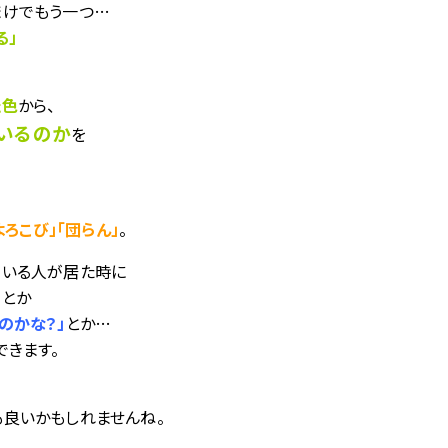
まけでもう一つ…
る」
た色
から、
いるのか
を
よろこび」「団らん」
。
ている人が居た時に
」
とか
のかな？」
とか…
できます。
良いかもしれませんね。