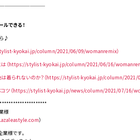
＿＿＿＿＿＿＿＿＿
ールできる！
ら♪
ylist-kyokai.jp/column/2021/06/09/womanremix）
tps://stylist-kyokai.jp/column/2021/06/16/womanre
ないのか？（https://stylist-kyokai.jp/column/2021/06
tps://stylist-kyokai.jp/news/column/2021/07/16/w
*********************
業様
.azaleastyle.com
）
企業様です。