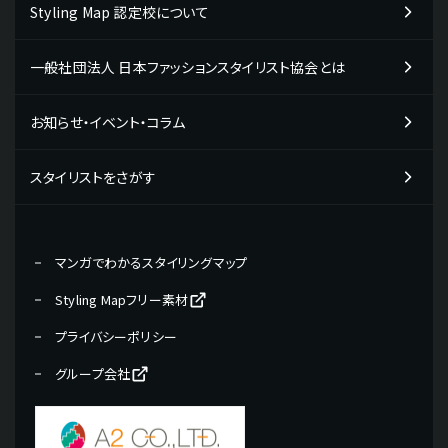
Styling Map 認定校について
Styling Map活用事例一覧
テストチェック・コミュニケーションタイプ
検定プログラム・検定料について
企業の活用事例
一般社団法人 日本ファッションスタイリスト協会とは
検定の受検申し込み・受検の流れ
販売・接客スタッフの方向け
教材販売について
お知らせ・イベント・コラム
学校の活用事例
専門学校の先生の方向け
スタイリストをさがす
学生の方向け
現役プロフェッショナルの活用事例
マンガでわかるスタイリングマップ
パーソナルスタイリストの方向け
Styling Mapフリー素材
美容院・サロンのオーナー・店長向け
プライバシーポリシー
グループ会社