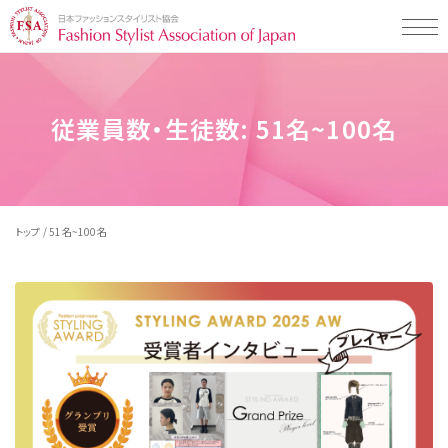
Styling Map（スタイリングマップ）とは
従業員数・生徒数:
51名~100名
Styling Map（スタイリングマップ）とは
Styling Map検定・検定プログラムについて
スタイリング診断 men's item
Styling Map検定・検定プログラム
スタイリング診断 women's item
Styling Map活用事例一覧
検定プログラムについて
テストチェック・コミュニケーションタイプ
/
トップ
51名~100名
検定プログラム・検定料について
企業の活用事例
Styling Map 認定校について
検定の受検申し込み・受検の流れ
販売・接客スタッフの方向け
教材販売について
一般社団法人 日本ファッションスタイリスト協会とは
学校の活用事例
専門学校の先生の方向け
お知らせ・イベント・コラム
学生の方向け