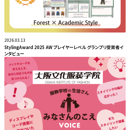
Stylistをさがす
現役プロフェッショナルの活用事例
パーソナルスタイリストの方向け
過去のスタイリングマップコーデ
美容院・サロンのオーナー・店長の方向け
マンガでわかるスタイリングマップ
Styling Mapフリー素材
2026.03.13
StylingAward 2025 AW プレイヤーレベル グランプリ受賞者イ
プライバシーポリシー
ンタビュー
グループ会社
お問い合わせ
03-5464-0810
Tel:
03-5464-0790
Fax: