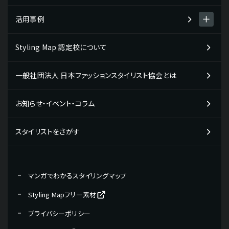
スタイリング診断 men's item
活用事例
Styling Map検定・検定プログラム
スタイリング診断 women's item
検定プログラムについて
Styling Map 認定校について
Styling Map活用事例一覧
テストチェック・コミュニケーションタイプ
検定プログラム・検定料について
企業の活用事例
一般社団法人 日本ファッションスタイリスト協会とは
検定の受検申し込み・受検の流れ
販売・接客スタッフの方向け
教材販売について
お知らせ・イベント・コラム
学校の活用事例
専門学校の先生の方向け
スタイリストをさがす
学生の方向け
現役プロフェッショナルの活用事例
マンガでわかるスタイリングマップ
パーソナルスタイリストの方向け
Styling Mapフリー素材
美容院・サロンのオーナー・店長向け
プライバシーポリシー