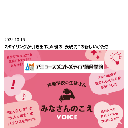
Stylistをさがす
現役プロフェッショナルの活用事例
パーソナルスタイリストの方向け
過去のスタイリングマップコーデ
美容院・サロンのオーナー・店長の方向け
マンガでわかるスタイリングマップ
Styling Mapフリー素材
2025.10.16
スタイリングが引き出す、声優の“表現力”の新しいかたち
プライバシーポリシー
グループ会社
お問い合わせ
03-5464-0810
Tel:
03-5464-0790
Fax: