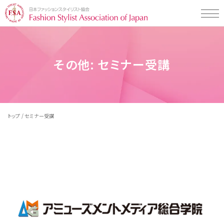
Styling Map（スタイリングマップ）とは
その他:
セミナー受講
Styling Map（スタイリングマップ）とは
Styling Map検定・検定プログラムについて
スタイリング診断 men's item
Styling Map検定・検定プログラム
スタイリング診断 women's item
Styling Map活用事例一覧
検定プログラムについて
テストチェック・コミュニケーションタイプ
/
トップ
セミナー受講
検定プログラム・検定料について
企業の活用事例
Styling Map 認定校について
検定の受検申し込み・受検の流れ
販売・接客スタッフの方向け
教材販売について
一般社団法人 日本ファッションスタイリスト協会とは
学校の活用事例
専門学校の先生の方向け
お知らせ・イベント・コラム
学生の方向け