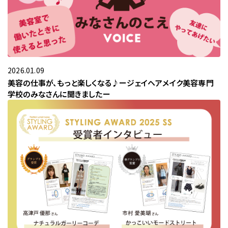
Stylistをさがす
現役プロフェッショナルの活用事例
パーソナルスタイリストの方向け
過去のスタイリングマップコーデ
美容院・サロンのオーナー・店長の方向け
マンガでわかるスタイリングマップ
Styling Mapフリー素材
2026.01.09
美容の仕事が、もっと楽しくなる♪ージェイヘアメイク美容専門
プライバシーポリシー
学校のみなさんに聞きましたー
グループ会社
お問い合わせ
03-5464-0810
Tel:
03-5464-0790
Fax: