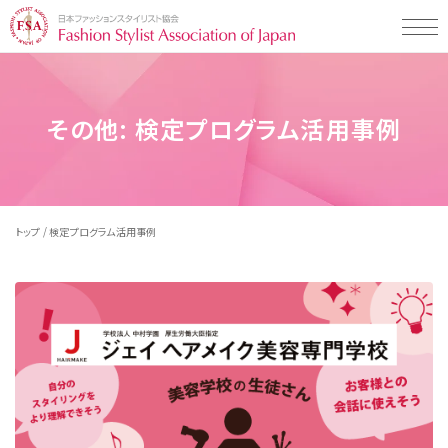
Styling Map（スタイリングマップ）とは
その他:
検定プログラム活用事例
Styling Map（スタイリングマップ）とは
Styling Map検定・検定プログラムについて
スタイリング診断 men's item
Styling Map検定・検定プログラム
スタイリング診断 women's item
Styling Map活用事例一覧
検定プログラムについて
テストチェック・コミュニケーションタイプ
/
トップ
検定プログラム活用事例
検定プログラム・検定料について
企業の活用事例
Styling Map 認定校について
検定の受検申し込み・受検の流れ
販売・接客スタッフの方向け
教材販売について
一般社団法人 日本ファッションスタイリスト協会とは
学校の活用事例
専門学校の先生の方向け
お知らせ・イベント・コラム
学生の方向け