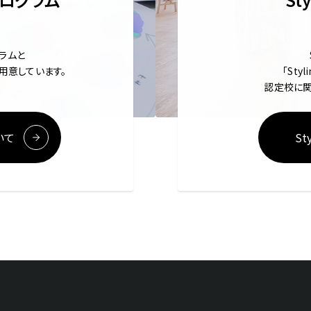
グラムと
用意しています。
「Sty
認定校に関
いて
St