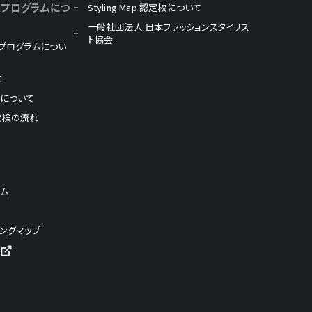
・検定プログラムにつ
Styling Map 認定校について
一般社団法人 日本ファッションスタイリス
ト協会
検定プログラムについ
て
料について
受検の流れ
ラム
ングマップ