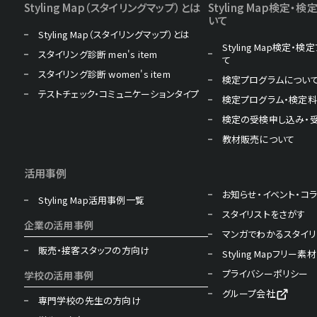
Styling Map（スタイリングマップ）とは
Styling Map検定
いて
Styling Map（スタイリングマップ）とは
Styling Map検定・
スタイリング診断 men's item
て
スタイリング診断 women's item
検定プログラムについ
テストチェック・コミュニケーションタイプ
検定プログラム・検定
検定の受検申し込み・
教材販売について
活用事例
お知らせ・イベント・コ
Styling Map活用事例一覧
スタイリストをさがす
企業の活用事例
マンガでわかるスタイリ
販売・接客スタッフの方向け
Styling Mapフリー素材
プライバシーポリシー
学校の活用事例
グループ会社
専門学校の先生の方向け