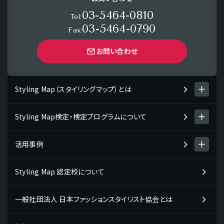
03-5464-0810
Tel:
03-5464-0790
Fax:
お問い合わせ
Styling Map（スタイリングマップ）とは
Styling Map検定・検定プログラムについて
Styling Map（スタイリングマップ）とは
スタイリング診断 men's item
活用事例
Styling Map検定・検定プログラム
スタイリング診断 women's item
検定プログラムについて
Styling Map 認定校について
Styling Map活用事例一覧
テストチェック・コミュニケーションタイプ
検定プログラム・検定料について
企業の活用事例
一般社団法人 日本ファッションスタイリスト協会とは
検定の受検申し込み・受検の流れ
販売・接客スタッフの方向け
教材販売について