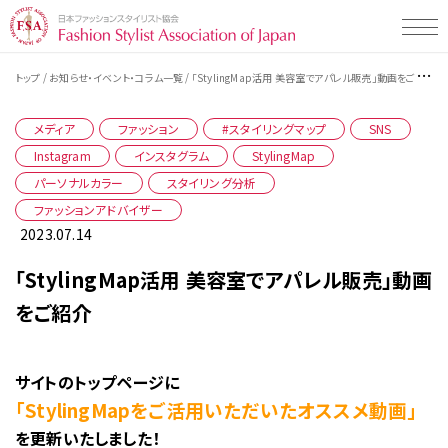
/
/
トップ
お知らせ・イベント・コラム一覧
「StylingMap活用 美容室でアパレル販売」動画をご紹介
Styling Map（スタイリングマップ）とは
Styling Map（スタイリングマップ）とは
メディア
ファッション
#スタイリングマップ
SNS
Styling Map検定・検定プログラムについて
Instagram
スタイリング診断 men's item
インスタグラム
StylingMap
パーソナルカラー
スタイリング分析
Styling Map検定・検定プログラム
スタイリング診断 women's item
Styling Map活用事例一覧
ファッションアドバイザー
検定プログラムについて
テストチェック・コミュニケーションタイプ
2023.07.14
検定プログラム・検定料について
企業の活用事例
Styling Map 認定校について
「StylingMap活用 美容室でアパレル販売」動画
検定の受検申し込み・受検の流れ
販売・接客スタッフの方向け
をご紹介
教材販売について
一般社団法人 日本ファッションスタイリスト協会とは
学校の活用事例
サイトのトップページに
専門学校の先生の方向け
お知らせ・イベント・コラム
「StylingMapをご活用いただいたオススメ動画」
学生の方向け
を更新いたしました！