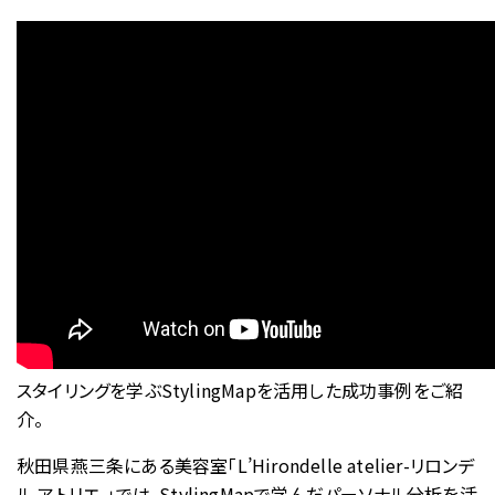
Stylistをさがす
現役プロフェッショナルの活用事例
パーソナルスタイリストの方向け
過去のスタイリングマップコーデ
美容院・サロンのオーナー・店長の方向け
マンガでわかるスタイリングマップ
Styling Mapフリー素材
プライバシーポリシー
グループ会社
スタイリングを学ぶStylingMapを活用した成功事例をご紹
お問い合わせ
介。
03-5464-0810
Tel:
03-5464-0790
秋田県燕三条にある美容室「L’Hirondelle atelier-リロンデ
Fax:
ル アトリエ-」では、StylingMapで学んだパーソナル分析を活