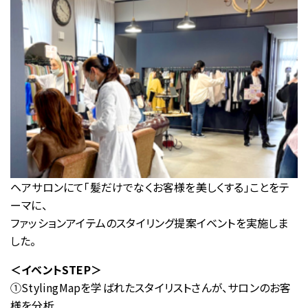
Stylistをさがす
現役プロフェッショナルの活用事例
パーソナルスタイリストの方向け
過去のスタイリングマップコーデ
美容院・サロンのオーナー・店長の方向け
マンガでわかるスタイリングマップ
Styling Mapフリー素材
プライバシーポリシー
グループ会社
ヘアサロンにて「髪だけでなくお客様を美しくする」ことをテ
ーマに、
ファッションアイテムのスタイリング提案イベントを実施しま
した。
お問い合わせ
03-5464-0810
＜イベントSTEP＞
Tel:
03-5464-0790
➀StylingMapを学ばれたスタイリストさんが、サロンのお客
Fax:
様を分析