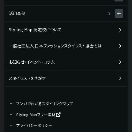
スタイリング診断 men's item
活用事例
Styling Map検定・検定プログラム
スタイリング診断 women's item
検定プログラムについて
Styling Map 認定校について
Styling Map活用事例一覧
テストチェック・コミュニケーションタイプ
検定プログラム・検定料について
企業の活用事例
一般社団法人 日本ファッションスタイリスト協会とは
検定の受検申し込み・受検の流れ
販売・接客スタッフの方向け
教材販売について
お知らせ・イベント・コラム
学校の活用事例
専門学校の先生の方向け
スタイリストをさがす
学生の方向け
現役プロフェッショナルの活用事例
マンガでわかるスタイリングマップ
パーソナルスタイリストの方向け
Styling Mapフリー素材
美容院・サロンのオーナー・店長向け
プライバシーポリシー