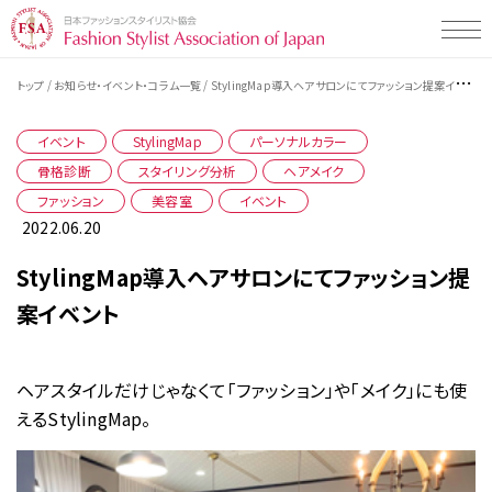
/
/
トップ
お知らせ・イベント・コラム一覧
StylingMap導入ヘアサロンにてファッション提案イベント
Styling Map（スタイリングマップ）とは
Styling Map（スタイリングマップ）とは
イベント
StylingMap
パーソナルカラー
Styling Map検定・検定プログラムについて
骨格診断
スタイリング診断 men's item
スタイリング分析
ヘアメイク
ファッション
美容室
イベント
Styling Map検定・検定プログラム
スタイリング診断 women's item
2022.06.20
Styling Map活用事例一覧
検定プログラムについて
テストチェック・コミュニケーションタイプ
StylingMap導入ヘアサロンにてファッション提
検定プログラム・検定料について
企業の活用事例
Styling Map 認定校について
案イベント
検定の受検申し込み・受検の流れ
販売・接客スタッフの方向け
教材販売について
一般社団法人 日本ファッションスタイリスト協会とは
ヘアスタイルだけじゃなくて「ファッション」や「メイク」にも使
学校の活用事例
えるStylingMap。
専門学校の先生の方向け
お知らせ・イベント・コラム
学生の方向け